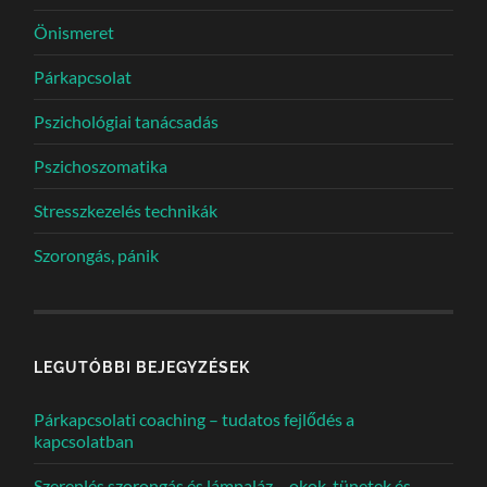
Önismeret
Párkapcsolat
Pszichológiai tanácsadás
Pszichoszomatika
Stresszkezelés technikák
Szorongás, pánik
LEGUTÓBBI BEJEGYZÉSEK
Párkapcsolati coaching – tudatos fejlődés a
kapcsolatban
Szereplés szorongás és lámpaláz – okok, tünetek és