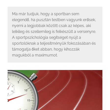
Ma már tudjuk, hogy a sportban sem
elegendő, ha pusztán testben vagyunk erősek,
nyerni a legjobbak között csak az képes, aki
lelkileg és szellemileg is felkészült a versenyre.
A sportpszichológia segítséget nyújt a
sportolóknak a teljesítményük fokozásában és
támogatja őket abban, hogy kihozzák
magukból a maximumot.