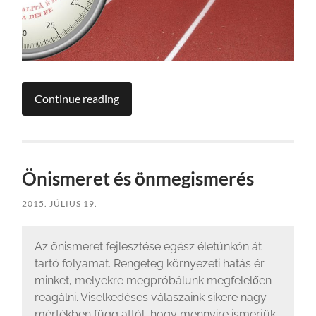
Continue reading
Önismeret és önmegismerés
2015. JÚLIUS 19.
Az önismeret fejlesztése egész életünkön át
tartó folyamat. Rengeteg környezeti hatás ér
minket, melyekre megpróbálunk megfelelően
reagálni. Viselkedéses válaszaink sikere nagy
mértékben függ attól, hogy mennyire ismerjük