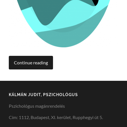
Continue reading
KÁLMÁN JUDIT, PSZICHOLÓGUS
Pszichológus magánrendelés
Cím: 1112, Budapest, XI. kerület, Rupphegyi út 5.