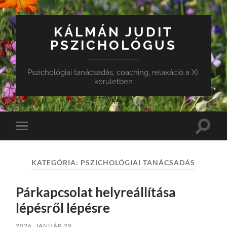
KÁLMÁN JUDIT
PSZICHOLÓGUS
Pszichológiai tanácsadás, coaching, relaxáció a XI.
kerületben
Toggle
Toggle
search
mobile
field
menu
KATEGÓRIA:
PSZICHOLÓGIAI TANÁCSADÁS
Párkapcsolat helyreállítása
lépésről lépésre
2026. JANUÁR 29.