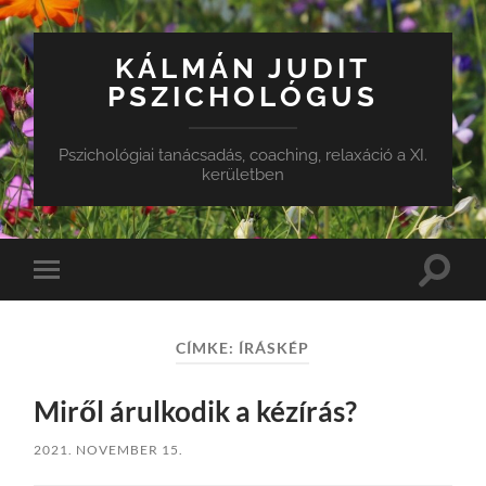
KÁLMÁN JUDIT
PSZICHOLÓGUS
Pszichológiai tanácsadás, coaching, relaxáció a XI.
kerületben
Toggle
Toggle
search
mobile
field
menu
CÍMKE:
ÍRÁSKÉP
Miről árulkodik a kézírás?
2021. NOVEMBER 15.