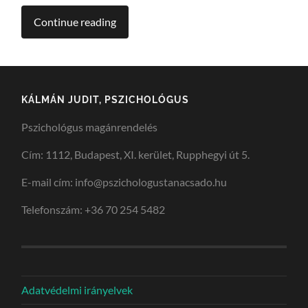
Continue reading
KÁLMÁN JUDIT, PSZICHOLÓGUS
Pszichológus magánrendelés
Cím: 1112, Budapest, XI. kerület, Rupphegyi út 5.
E-mail cím: info@pszichologustanacsado.hu
Telefonszám: +36 70 254 5482
Adatvédelmi irányelvek