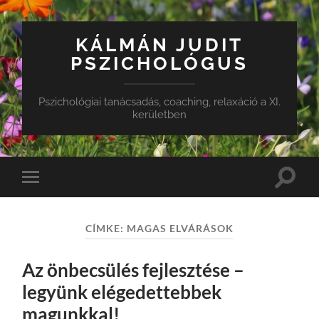
KÁLMÁN JUDIT
PSZICHOLÓGUS
Pszichológiai tanácsadás, coaching, relaxáció a XI.
kerületben
Toggle
Toggle
search
mobile
field
menu
CÍMKE:
MAGAS ELVÁRÁSOK
Az önbecsülés fejlesztése –
legyünk elégedettebbek
magunkkal!