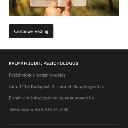
Continue reading
KÁLMÁN JUDIT, PSZICHOLÓGUS
Pszichológus magánrendelés
Cím: 1112, Budapest, XI. kerület, Rupphegyi út 5.
E-mail cím: info@pszichologustanacsado.hu
Telefonszám: +36 70 254 5482