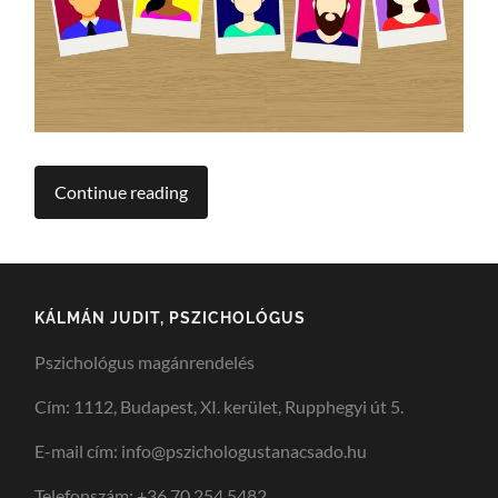
Continue reading
KÁLMÁN JUDIT, PSZICHOLÓGUS
Pszichológus magánrendelés
Cím: 1112, Budapest, XI. kerület, Rupphegyi út 5.
E-mail cím: info@pszichologustanacsado.hu
Telefonszám: +36 70 254 5482