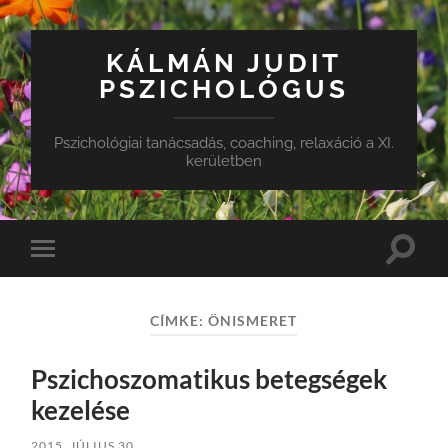
KÁLMÁN JUDIT
PSZICHOLÓGUS
Pszichológiai tanácsadás, coaching, relaxáció a XI.
kerületben
Toggle
Toggle
search
mobile
field
menu
CÍMKE:
ÖNISMERET
Pszichoszomatikus betegségek
kezelése
2015. JÚLIUS 30.