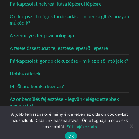
Párkapcsolat helyreállítása lépésről lépésre
Online pszichológus tanácsadás – miben segít és hogyan
működik?
A személyes tér pszichológiája
A felelelősséstudat fejlesztése lépésről lépésre
Párkapcsolati gondok leküzdése – mik az első intő jelek?
Hobby ötletek
Miről árulkodik a kézírás?
Az önbecsülés fejlesztése – legyünk elégedettebbek
magunkkal!
A jobb felhasználói élmény érdekében az oldalon cookie-kat
használunk. Oldalunk használatával, Ön elfogadja a cookie-k
használatát.
Süti tájékoztató
© 2026
KÁLMÁN JUDIT PSZICHOLÓGUS
—
UP ↑
OK