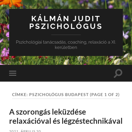
KÁLMÁN JUDIT
PSZICHOLÓGUS
Pszichológiai tanácsadás, coaching, relaxáció a XI.
kerületben
Toggle
Toggle
search
mobile
field
menu
CÍMKE:
PSZICHOLÓGUS BUDAPEST
(PAGE 1 OF 2)
A szorongás leküzdése
relaxációval és légzéstechnikával
2021. ÁPRILIS 20.