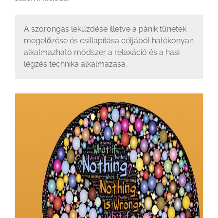
A szorongás leküzdése illetve a pánik tünetek
megelőzése és csillapítása céljából hatékonyan
alkalmazható módszer a relaxáció és a hasi
légzés technika alkalmazása.