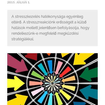
2015. JÚLIUS 1.
A stresszkezelés hatékonysága egyénileg
eltérő. A stresszreakciónk erősségét a külső
hatások mellett jelentősen befolyásolja, hogy
rendelkezünk-e megfelelő megküzdési
stratégiákkal.