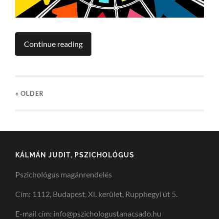
Continue reading
« OLDER
KÁLMÁN JUDIT, PSZICHOLÓGUS
Pszichológus magánrendelés
Cím: 1112, Budapest, XI. kerület, Rupphegyi út 5.
E-mail cím: info@pszichologustanacsado.hu