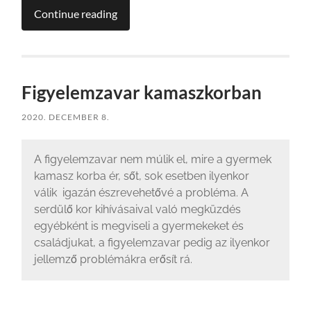
Continue reading
Figyelemzavar kamaszkorban
2020. DECEMBER 8.
A figyelemzavar nem múlik el, mire a gyermek
kamasz korba ér, sőt, sok esetben ilyenkor
válik igazán észrevehetővé a probléma. A
serdülő kor kihívásaival való megküzdés
egyébként is megviseli a gyermekeket és
családjukat, a figyelemzavar pedig az ilyenkor
jellemző problémákra erősít rá.