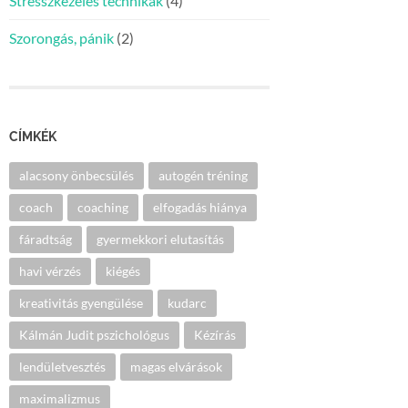
Stresszkezelés technikák
(4)
Szorongás, pánik
(2)
CÍMKÉK
alacsony önbecsülés
autogén tréning
coach
coaching
elfogadás hiánya
fáradtság
gyermekkori elutasítás
havi vérzés
kiégés
kreativitás gyengülése
kudarc
Kálmán Judit pszichológus
Kézírás
lendületvesztés
magas elvárások
maximalizmus