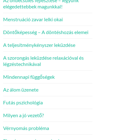
Az önbecsülés fejlesztése – legyünk
elégedettebbek magunkkal!
Menstruáció zavar lelki okai
Döntőképesség – A döntéshozás elemei
A teljesítménykényszer leküzdése
A szorongás leküzdése relaxációval és
légzéstechnikával
Mindennapi függőségek
Az álom üzenete
Futás pszichológia
Milyen a jó vezető?
Vérnyomás probléma