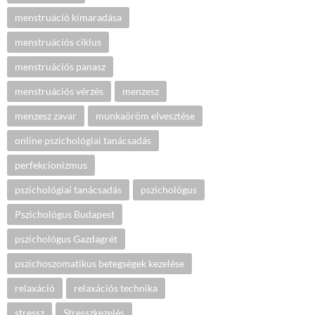
menstruáció kimaradása
menstruációs ciklus
menstruációs panasz
menstruációs vérzés
menzesz
menzesz zavar
munkaöröm elvesztése
online pszichológiai tanácsadás
perfekcionizmus
pszichológiai tanácsadás
pszichológus
Pszichológus Budapest
pszichológus Gazdagrét
pszichoszomatikus betegségek kezelése
relaxáció
relaxációs technika
stressz
Stresszkezelés