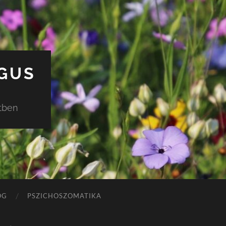
ÓGUS
etben
OG
PSZICHOSZOMATIKA