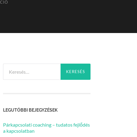
ÁCIÓ
Keresés:
LEGUTÓBBI BEJEGYZÉSEK
Párkapcsolati coaching – tudatos fejlődés
a kapcsolatban