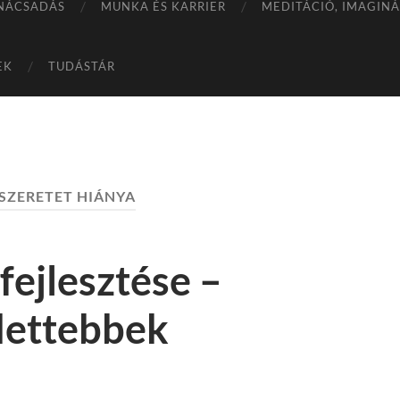
NÁCSADÁS
MUNKA ÉS KARRIER
MEDITÁCIÓ, IMAGIN
EK
TUDÁSTÁR
SZERETET HIÁNYA
fejlesztése –
dettebbek