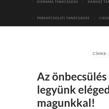
KISMAMA TANÁCSADÁS
KAMASZ TA
PÁRKAPCSOLATI TANÁCSADÁS
CIKK
CÍMKE:
Az önbecsülés 
legyünk elége
magunkkal!