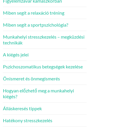
Figyelemzavar kamaszkorban
Miben segít a relaxáció tréning
Miben segít a sportpszichológia?
Munkahelyi stresszkezelés – megküzdési
technikák
A kiégés jelei
Pszichoszomatikus betegségek kezelése
Önismeret és önmegismerés
Hogyan előzhető meg a munkahelyi
kiégés?
Álláskeresés tippek
Hatékony stresszkezelés