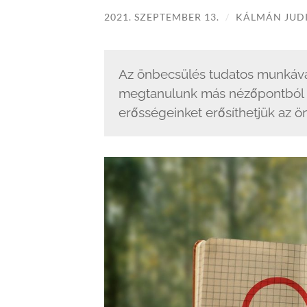
2021. SZEPTEMBER 13.
/
KÁLMÁN JUD
Az önbecsülés tudatos munkával
megtanulunk más nézőpontból te
erősségeinket erősíthetjük az ö