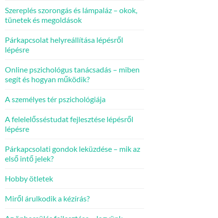
Szereplés szorongás és lámpaláz – okok,
tünetek és megoldások
Párkapcsolat helyreállítása lépésről
lépésre
Online pszichológus tanácsadás – miben
segít és hogyan működik?
A személyes tér pszichológiája
A felelelősséstudat fejlesztése lépésről
lépésre
Párkapcsolati gondok leküzdése – mik az
első intő jelek?
Hobby ötletek
Miről árulkodik a kézírás?