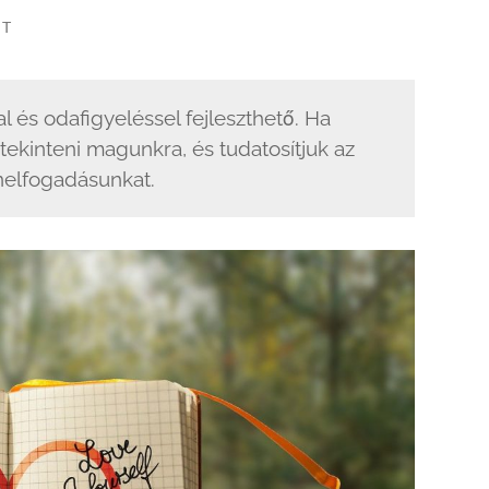
IT
 és odafigyeléssel fejleszthető. Ha
kinteni magunkra, és tudatosítjuk az
nelfogadásunkat.