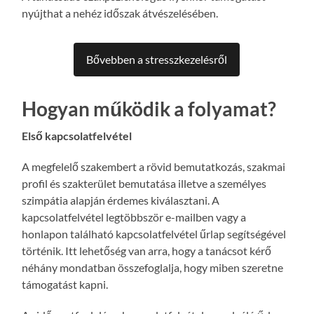
nyújthat a nehéz időszak átvészelésében.
Bővebben a stresszkezelésről
Hogyan működik a folyamat?
Első kapcsolatfelvétel
A megfelelő szakembert a rövid bemutatkozás, szakmai
profil és szakterület bemutatása illetve a személyes
szimpátia alapján érdemes kiválasztani. A
kapcsolatfelvétel legtöbbször e-mailben vagy a
honlapon található kapcsolatfelvétel űrlap segítségével
történik. Itt lehetőség van arra, hogy a tanácsot kérő
néhány mondatban összefoglalja, hogy miben szeretne
támogatást kapni.