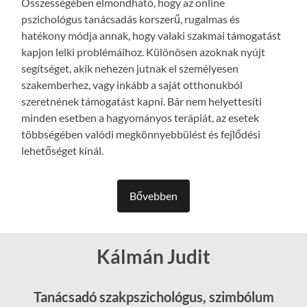
Összességében elmondható, hogy az online
pszichológus tanácsadás korszerű, rugalmas és
hatékony módja annak, hogy valaki szakmai támogatást
kapjon lelki problémáihoz. Különösen azoknak nyújt
segítséget, akik nehezen jutnak el személyesen
szakemberhez, vagy inkább a saját otthonukból
szeretnének támogatást kapni. Bár nem helyettesíti
minden esetben a hagyományos terápiát, az esetek
többségében valódi megkönnyebbülést és fejlődési
lehetőséget kínál.
Bővebben
Kálmán Judit
Tanácsadó szakpszichológus, szimbólum