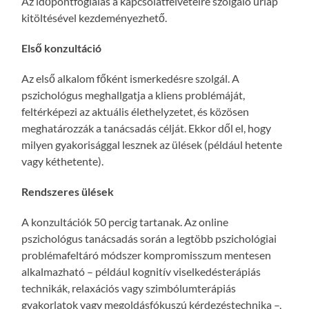
Az időpontfoglalás a kapcsolatfelvételre szolgáló űrlap
kitöltésével kezdeményezhető.
Első konzultáció
Az első alkalom főként ismerkedésre szolgál. A
pszichológus meghallgatja a kliens problémáját,
feltérképezi az aktuális élethelyzetet, és közösen
meghatározzák a tanácsadás célját. Ekkor dől el, hogy
milyen gyakorisággal lesznek az ülések (például hetente
vagy kéthetente).
Rendszeres ülések
A konzultációk 50 percig tartanak. Az online
pszichológus tanácsadás során a legtöbb pszichológiai
problémafeltáró módszer kompromisszum mentesen
alkalmazható – például kognitív viselkedésterápiás
technikák, relaxációs vagy szimbólumterápiás
gyakorlatok vagy megoldásfókuszú kérdezéstechnika –,