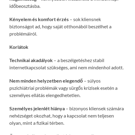
időbeosztásba.
Kényelem és komfort érzés
– sok kliensnek
biztonságot ad, hogy saját otthonából beszélhet a
problémáiról.
Korlátok
Technikai akadályok
– a beszélgetéshez stabil
internetkapcsolat szükséges, ami nem mindenhol adott.
Nem minden helyzetben elegendő
– súlyos
pszichiátriai problémák vagy sürgős krízisek esetén a
személyes ellátás elengedhetetlen.
Személyes jelenlét hiánya
– bizonyos kliensek számára
nehézséget okozhat, hogy a kapcsolat nem teljesen
olyan, mint a fizikai térben.