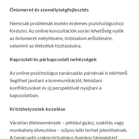
Önismeret és személyiségfejlesztés
Nemcsak problémák esetén érdemes pszichológushoz
fordulni. Az online konzultációk során lehetőség nyílik
az önismeret mélyítésére, önbizalom erősítésére,
valamint az életcélok tisztázására.
Kapcsolati és párkapcsolati nehézségek
Az online pszichológus tanácsadás pároknak is elérhető.
Segíthet javítani a kommunikációt, feloldani
konfliktusokat és új perspektívát nyújtani a
kapcsolatban.
Krízishelyzetek kezelése
Váratlan életesemények – például gyász, szakítás vagy
munkahely elvesztése – súlyos lelki terhet jelenthetnek.
A tanácsadó szakpszichológus ilyenkor támogatást