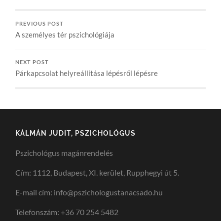
PREVIOUS POST
A személyes tér pszichológiája
NEXT POST
Párkapcsolat helyreállítása lépésről lépésre
KÁLMÁN JUDIT, PSZICHOLÓGUS
Pszichológus magánrendelés
Cím: 1112, Budapest, XI. kerület, Rupphegyi út 5.
E-mail cím: info@pszichologustanacsado.hu
Telefonszám: +36 70 254 5482