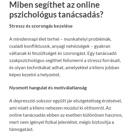
Miben segíthet az online
pszichológus tanácsadás?
Stressz és szorongás kezelése
A mindennapi élet terhei – munkahelyi problémák,
családi konfliktusok, anyagi nehézségek – gyakran
váltanak ki feszültséget és szorongást. Egy tanácsadó
szakpszichológus segíthet felismerni a stressz forrásait,
és olyan technikákat adhat, amelyekkel a kliens jobban
képes kezelni a helyzetet.
Nyomott hangulat és motiválatlanság
A depresszió sokszor együtt jár elszigeteltség érzésével,
ami miatt a kliens nehezen mozdul ki otthonról. Az
online tanácsadás ebben az esetben különösen hasznos,
mert nem igényel fizikai jelenlétet, mégis biztosítja a
támogatást.