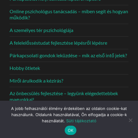
Online pszichológus tanácsadás – miben segít és hogyan
működik?
A személyes tér pszichológiája
A felelelősséstudat fejlesztése lépésről lépésre
Párkapcsolati gondok leküzdése – mik az első intő jelek?
Hobby ötletek
Miről árulkodik a kézírás?
Az önbecsülés fejlesztése – legyünk elégedettebbek
magunkkal!
A jobb felhasználói élmény érdekében az oldalon cookie-kat
használunk. Oldalunk használatával, Ön elfogadja a cookie-k
használatát.
Süti tájékoztató
© 2026
KÁLMÁN JUDIT PSZICHOLÓGUS
—
UP ↑
OK