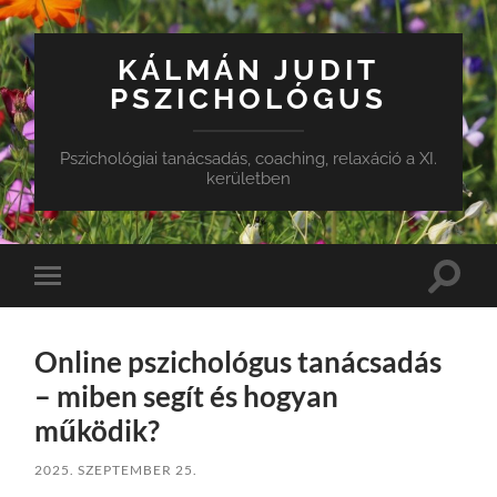
KÁLMÁN JUDIT
PSZICHOLÓGUS
Pszichológiai tanácsadás, coaching, relaxáció a XI.
kerületben
Toggle
Toggle
search
mobile
field
menu
Online pszichológus tanácsadás
– miben segít és hogyan
működik?
2025. SZEPTEMBER 25.