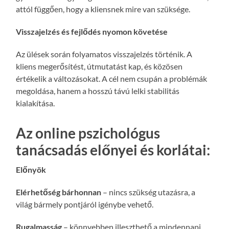
attól függően, hogy a kliensnek mire van szüksége.
Visszajelzés és fejlődés nyomon követése
Az ülések során folyamatos visszajelzés történik. A
kliens megerősítést, útmutatást kap, és közösen
értékelik a változásokat. A cél nem csupán a problémák
megoldása, hanem a hosszú távú lelki stabilitás
kialakítása.
Az online pszichológus
tanácsadás előnyei és korlátai:
Előnyök
Elérhetőség bárhonnan
– nincs szükség utazásra, a
világ bármely pontjáról igénybe vehető.
Rugalmasság
– könnyebben illeszthető a mindennapi