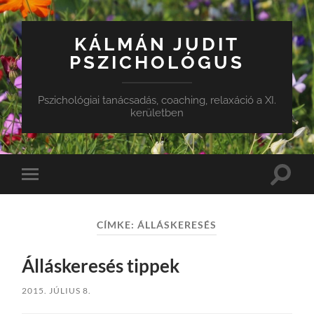
KÁLMÁN JUDIT
PSZICHOLÓGUS
Pszichológiai tanácsadás, coaching, relaxáció a XI.
kerületben
Toggle
Toggle
search
mobile
field
menu
CÍMKE:
ÁLLÁSKERESÉS
Álláskeresés tippek
2015. JÚLIUS 8.