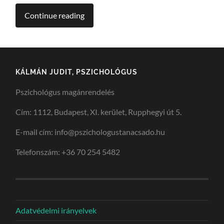
Continue reading
KÁLMÁN JUDIT, PSZICHOLÓGUS
Pszichológus magánrendelés
Cím: 1112, Budapest, XI. kerület, Rupphegyi út 5.
E-mail cím: info@pszichologustanacsado.hu
Telefonszám: +36 70 254 5482
Adatvédelmi irányelvek