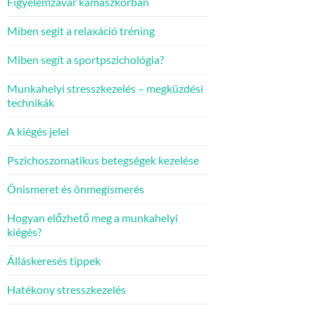
Figyelemzavar kamaszkorban
Miben segít a relaxáció tréning
Miben segít a sportpszichológia?
Munkahelyi stresszkezelés – megküzdési
technikák
A kiégés jelei
Pszichoszomatikus betegségek kezelése
Önismeret és önmegismerés
Hogyan előzhető meg a munkahelyi
kiégés?
Álláskeresés tippek
Hatékony stresszkezelés