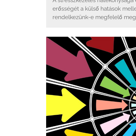
A stresszkezelés hatékonysága e
erősségét a külső hatások melle
rendelkezünk-e megfelelő megk