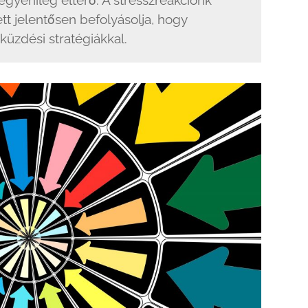
gyénileg eltérő. A stresszreakciónk
tt jelentősen befolyásolja, hogy
üzdési stratégiákkal.