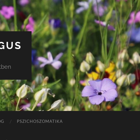
ÓGUS
etben
OG
PSZICHOSZOMATIKA