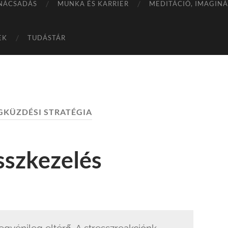
NÁCSADÁS
MUNKA ÉS KARRIER
MEDITÁCIÓ, IMAGIN
EK
TUDÁSTÁR
KÜZDÉSI STRATÉGIA
sszkezelés