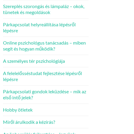
Szereplés szorongás és lámpaláz – okok,
tünetek és megoldások
Párkapcsolat helyreállítása lépésről
lépésre
Online pszichológus tanácsadás – miben
segít és hogyan működik?
A személyes tér pszichológiája
A felelelősséstudat fejlesztése lépésről
lépésre
Párkapcsolati gondok leküzdése – mik az
első intő jelek?
Hobby ötletek
Miről árulkodik a kézírás?