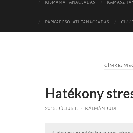
KISMAMA TANÁCSADÁS
KAMASZ TA
PÁRKAPCSOLATI TANÁCSADÁS
CIKK
CÍMKE:
MEG
Hatékony stre
2015. JÚLIUS 1.
/
KÁLMÁN JUDIT