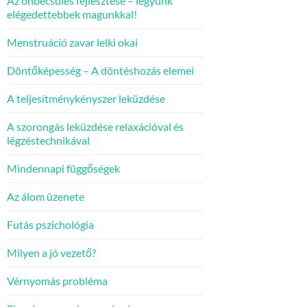
Az önbecsülés fejlesztése – legyünk
elégedettebbek magunkkal!
Menstruáció zavar lelki okai
Döntőképesség – A döntéshozás elemei
A teljesítménykényszer leküzdése
A szorongás leküzdése relaxációval és
légzéstechnikával
Mindennapi függőségek
Az álom üzenete
Futás pszichológia
Milyen a jó vezető?
Vérnyomás probléma