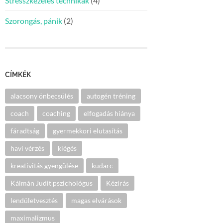
Stresszkezelés technikák
(4)
Szorongás, pánik
(2)
CÍMKÉK
alacsony önbecsülés
autogén tréning
coach
coaching
elfogadás hiánya
fáradtság
gyermekkori elutasítás
havi vérzés
kiégés
kreativitás gyengülése
kudarc
Kálmán Judit pszichológus
Kézírás
lendületvesztés
magas elvárások
maximalizmus