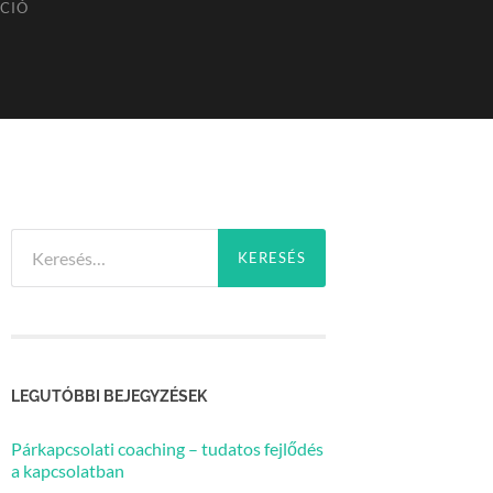
ÁCIÓ
Keresés:
LEGUTÓBBI BEJEGYZÉSEK
Párkapcsolati coaching – tudatos fejlődés
a kapcsolatban