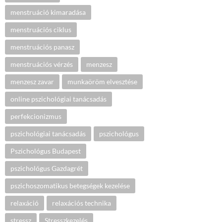
menstruáció kimaradása
menstruációs ciklus
menstruációs panasz
menstruációs vérzés
menzesz
menzesz zavar
munkaöröm elvesztése
online pszichológiai tanácsadás
perfekcionizmus
pszichológiai tanácsadás
pszichológus
Pszichológus Budapest
pszichológus Gazdagrét
pszichoszomatikus betegségek kezelése
relaxáció
relaxációs technika
stressz
Stresszkezelés