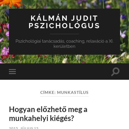
KÁLMÁN JUDIT
PSZICHOLÓGUS
Pszichológiai tanácsadás, coaching, relaxáció a XI.
kerületben
Toggle
Toggle
search
mobile
field
menu
CÍMKE:
MUNKASTÍLUS
Hogyan előzhető meg a
munkahelyi kiégés?
2015. JÚLIUS 15.