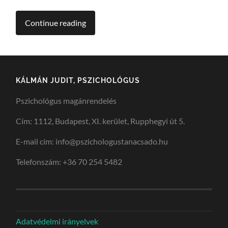
Continue reading
KÁLMÁN JUDIT, PSZICHOLÓGUS
Pszichológus magánrendelés
Cím: 1112, Budapest, XI. kerület, Rupphegyi út 5.
E-mail cím: info@pszichologustanacsado.hu
Telefonszám: +36 70 254 5482
Adatvédelmi irányelvek