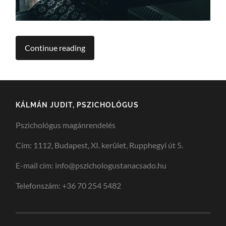
Continue reading
KÁLMÁN JUDIT, PSZICHOLÓGUS
Pszichológus magánrendelés
Cím: 1112, Budapest, XI. kerület, Rupphegyi út 5.
E-mail cím: info@pszichologustanacsado.hu
Telefonszám: +36 70 254 5482