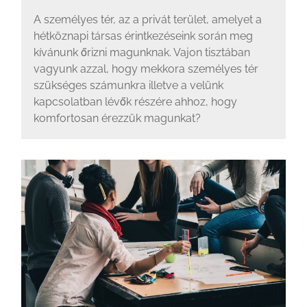
A személyes tér, az a privát terület, amelyet a
hétköznapi társas érintkezéseink során meg
kívánunk őrizni magunknak. Vajon tisztában
vagyunk azzal, hogy mekkora személyes tér
szükséges számunkra illetve a velünk
kapcsolatban lévők részére ahhoz, hogy
komfortosan érezzük magunkat?