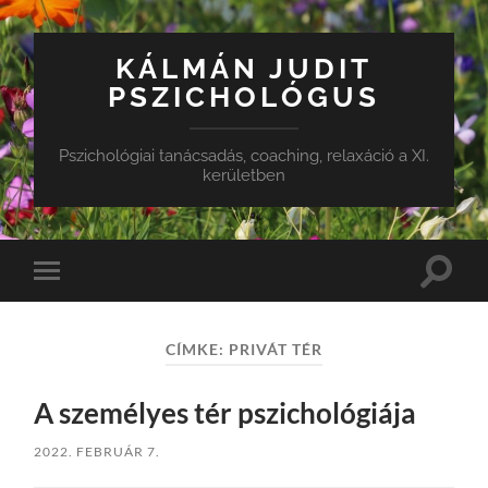
KÁLMÁN JUDIT
PSZICHOLÓGUS
Pszichológiai tanácsadás, coaching, relaxáció a XI.
kerületben
Toggle
Toggle
search
mobile
field
menu
CÍMKE:
PRIVÁT TÉR
A személyes tér pszichológiája
2022. FEBRUÁR 7.